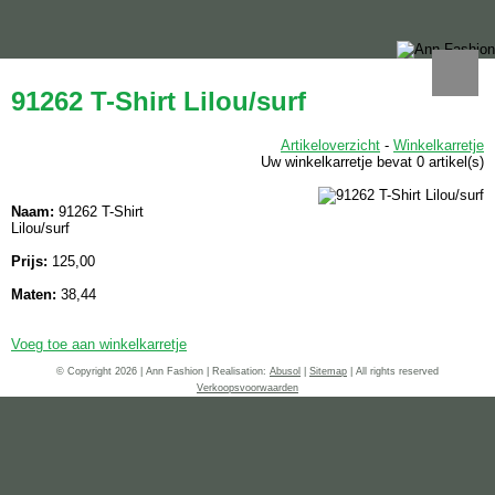
91262 T-Shirt Lilou/surf
Artikeloverzicht
-
Winkelkarretje
Uw winkelkarretje bevat 0 artikel(s)
Naam:
91262 T-Shirt
Lilou/surf
Prijs:
125,00
Maten:
38,44
Voeg toe aan winkelkarretje
© Copyright 2026 | Ann Fashion | Realisation:
Abusol
|
Sitemap
| All rights reserved
Verkoopsvoorwaarden