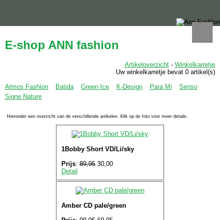
E-shop ANN fashion
Artikeloverzicht
-
Winkelkarretje
Uw winkelkarretje bevat 0 artikel(s)
Atmos Fashion
Batida
Green Ice
K-Design
Para Mi
Senso
Signe Nature
Hieronder een overzicht van de verschillende artikelen. Klik op de foto voor meer details.
1Bobby Short VD/Li/sky
Prijs
:
89,95
30,00
Detail
Amber CD pale/green