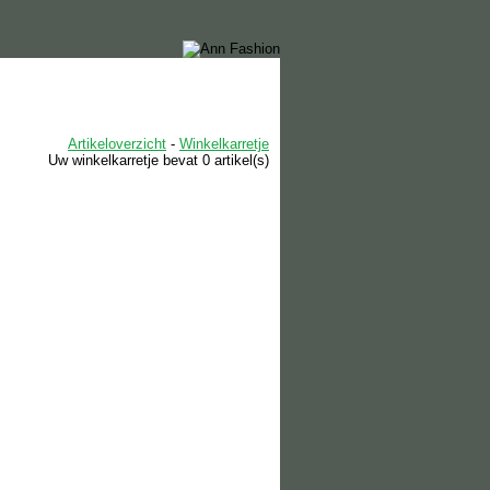
Artikeloverzicht
-
Winkelkarretje
Uw winkelkarretje bevat 0 artikel(s)