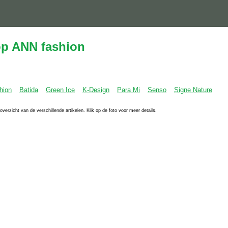
p ANN fashion
hion
Batida
Green Ice
K-Design
Para Mi
Senso
Signe Nature
overzicht van de verschillende artikelen. Klik op de foto voor meer details.