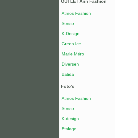
OUTLET Ann Fashion
Atmos Fashion
Senso
K-Design
Green Ice
Marie Méro
Diversen
Batida
Foto's
Atmos Fashion
Senso
K-design
Etalage